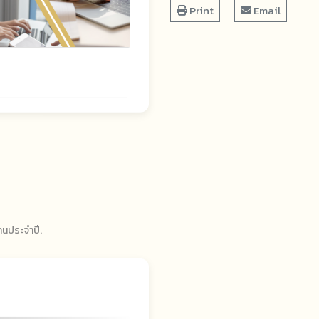
Print
Email
านประจำปี
.