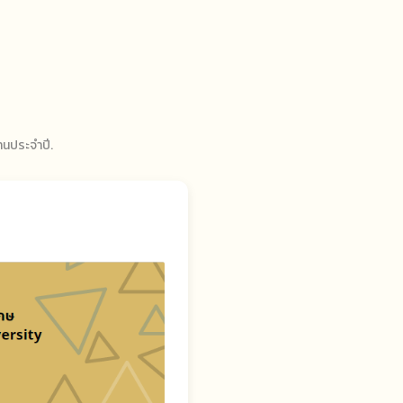
านประจำปี
.