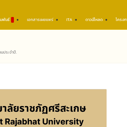
มพันธ์
เอกสารเผยแพร่
ITA
ดาวน์โหลด
โครงก
านประจำปี
.