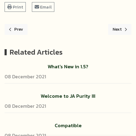
Print
Email
Prev
Next
Previous article: Sharkroll Gambling enterprise Allege Your Exclu
Next articl
Related Articles
What's New in 1.5?
08 December 2021
Welcome to JA Purity III
08 December 2021
Compatible
08 December 2021