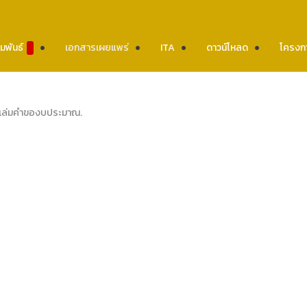
มพันธ์
เอกสารเผยแพร่
ITA
ดาวน์โหลด
โครงก
เล่มคำของบประมาณ
.