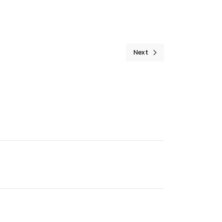
Next
Next article: เล่มคำของบประ